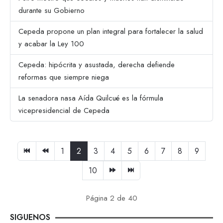
durante su Gobierno
Cepeda propone un plan integral para fortalecer la salud
y acabar la Ley 100
Cepeda: hipócrita y asustada, derecha defiende
reformas que siempre niega
La senadora nasa Aída Quilcué es la fórmula
vicepresidencial de Cepeda
1
2
3
4
5
6
7
8
9
10
Página 2 de 40
SIGUENOS