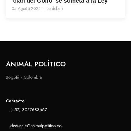
'clan del Golfo' se someta a la Ley
05 Agosto 2024
Lo del día
ANIMAL POLÍTICO
Bogotá - Colombia
Contacto
(+57) 3017683667
denuncie@animalpolitico.co