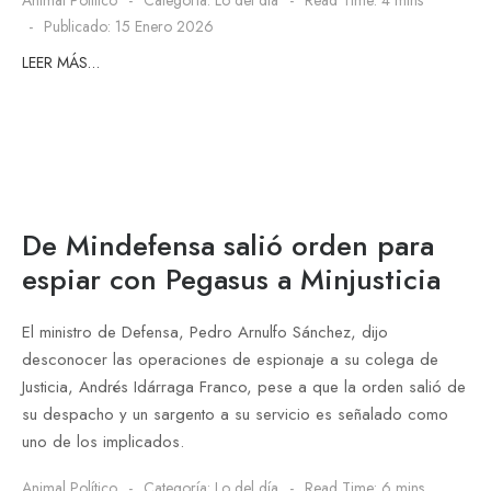
Animal Político
Categoría:
Lo del día
Read Time: 4 mins
Publicado: 15 Enero 2026
LEER MÁS…
De Mindefensa salió orden para
espiar con Pegasus a Minjusticia
El ministro de Defensa, Pedro Arnulfo Sánchez, dijo
desconocer las operaciones de espionaje a su colega de
Justicia, Andrés Idárraga Franco, pese a que la orden salió de
su despacho y un sargento a su servicio es señalado como
uno de los implicados.
Animal Político
Categoría:
Lo del día
Read Time: 6 mins