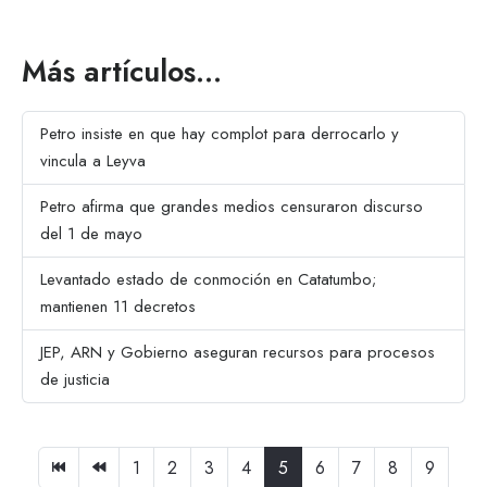
Más artículos…
Petro insiste en que hay complot para derrocarlo y
vincula a Leyva
Petro afirma que grandes medios censuraron discurso
del 1 de mayo
Levantado estado de conmoción en Catatumbo;
mantienen 11 decretos
JEP, ARN y Gobierno aseguran recursos para procesos
de justicia
1
2
3
4
5
6
7
8
9