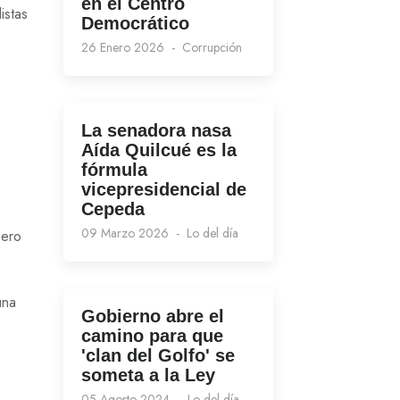
en el Centro
istas
Democrático
26 Enero 2026
Corrupción
La senadora nasa
Aída Quilcué es la
fórmula
vicepresidencial de
Cepeda
09 Marzo 2026
Lo del día
pero
una
Gobierno abre el
camino para que
'clan del Golfo' se
someta a la Ley
05 Agosto 2024
Lo del día