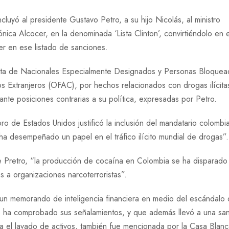
luyó al presidente Gustavo Petro, a su hijo Nicolás, al ministro
ica Alcocer, en la denominada ‘Lista Clinton’, convirtiéndolo en e
r en ese listado de sanciones.
Lista de Nacionales Especialmente Designados y Personas Bloquea
os Extranjeros (OFAC), por hechos relacionados con drogas ilícita
te posiciones contrarias a su política, expresadas por Petro.
o de Estados Unidos justificó la inclusión del mandatario colombi
ha desempeñado un papel en el tráfico ilícito mundial de drogas”.
e Pretro, “la producción de cocaína en Colombia se ha disparado
s a organizaciones narcoterroristas”.
de un memorando de inteligencia financiera en medio del escándalo
 no ha comprobado sus señalamientos, y que además llevó a una sa
ra el lavado de activos, también fue mencionada por la Casa Blanc