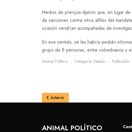
Medios de prençsa dijeron que, en lugar de l
de sanciones contra otros alfiles del mandat
ocasión vendrían acompañadas de investigaci
En ese sentido, se les habría pedido informa
grupo de 8 personas, entre colombianos y ext
Animal Político
Categoría:
Estado
Publicado:
Anterior
ANIMAL POLÍTICO
Con