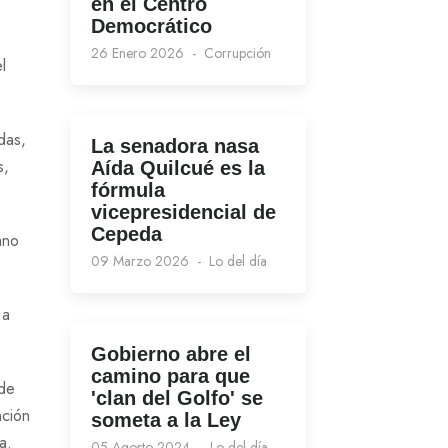
en el Centro
Democrático
26 Enero 2026
Corrupción
l
das,
La senadora nasa
s,
Aída Quilcué es la
fórmula
vicepresidencial de
Cepeda
ano
09 Marzo 2026
Lo del día
 a
Gobierno abre el
camino para que
 de
'clan del Golfo' se
nción
someta a la Ley
a.
05 Agosto 2024
Lo del día