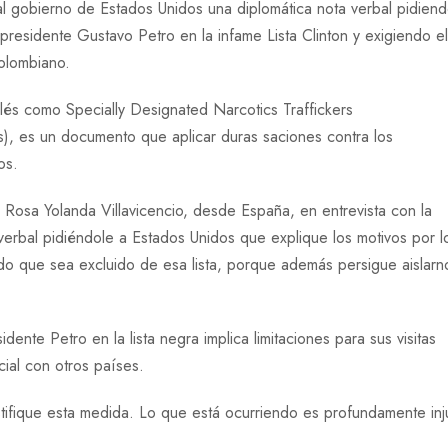
 al gobierno de Estados Unidos una diplomática nota verbal pidien
 presidente Gustavo Petro en la infame Lista Clinton y exigiendo el
colombiano.
glés como Specially Designated Narcotics Traffickers
), es un documento que aplicar duras saciones contra los
os.
r Rosa Yolanda Villavicencio, desde España, en entrevista con la
rbal pidiéndole a Estados Unidos que explique los motivos por l
tando que sea excluido de esa lista, porque además persigue aislarn
idente Petro en la lista negra implica limitaciones para sus visitas
ncial con otros países.
tifique esta medida. Lo que está ocurriendo es profundamente inj