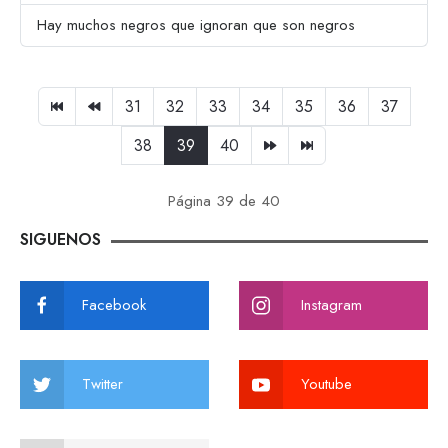
Hay muchos negros que ignoran que son negros
31
32
33
34
35
36
37
38
39
40
Página 39 de 40
SIGUENOS
Facebook
Instagram
Twitter
Youtube