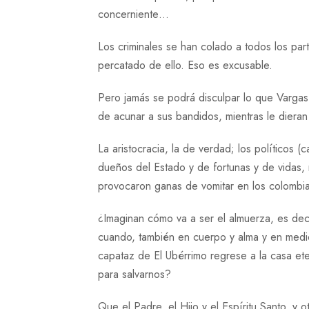
concerniente…
Los criminales se han colado a todos los pa
percatado de ello. Eso es excusable.
Pero jamás se podrá disculpar lo que Vargas L
de acunar a sus bandidos, mientras le dieran
La aristocracia, la de verdad; los políticos (
dueños del Estado y de fortunas y de vidas, 
provocaron ganas de vomitar en los colombi
¿Imaginan cómo va a ser el almuerza, es deci
cuando, también en cuerpo y alma y en medio
capataz de El Ubérrimo regrese a la casa eter
para salvarnos?
Que el Padre, el Hijo y el Espíritu Santo, y