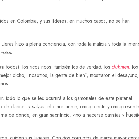
rtidos en Colombia, y sus líderes, en muchos casos, no se han
leras hizo a plena conciencia, con toda la malicia y toda la inten
 votos.
casi todos), los ricos ricos, también los de verdad; los
clubmen,
los
mejor dicho, “nosotros, la gente de bien”, mostraron el desayuno,
anos.
r, todo lo que se les ocurrirá a los gamonales de este platanal
 de clarines y salvas, el omnisciente, omnipotente y omnipresent
na de donde, en gran sacrifricio, vino a hacerse carnitas y huesit
 otros, cuiden sus lugares. Con dos corruptos de marca mayor cerc