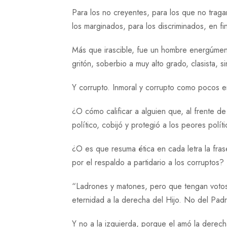
Para los no creyentes, para los que no traga
los marginados, para los discriminados, en fi
Más que irascible, fue un hombre energúmeno, a
gritón, soberbio a muy alto grado, clasista, s
Y corrupto. Inmoral y corrupto como pocos 
¿O cómo calificar a alguien que, al frente 
político, cobijó y protegió a los peores polí
¿O es que resuma ética en cada letra la fras
por el respaldo a partidario a los corruptos?
“Ladrones y matones, pero que tengan votos”
eternidad a la derecha del Hijo. No del Pa
Y no a la izquierda, porque el amó la derech