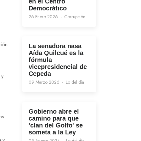
en el Centro
Democrático
26 Enero 2026
Corrupción
ción
La senadora nasa
Aída Quilcué es la
fórmula
vicepresidencial de
Cepeda
 y
09 Marzo 2026
Lo del día
e
Gobierno abre el
os
camino para que
'clan del Golfo' se
someta a la Ley
a y
05 Agosto 2024
Lo del día