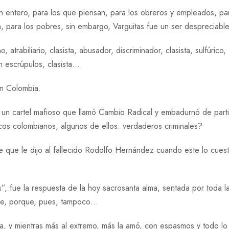
n entero, para los que piensan, para los obreros y empleados, pa
n, para los pobres, sin embargo, Varguitas fue un ser despreciable
trabiliario, clasista, abusador, discriminador, clasista, sulfúrico,
in escrúpulos, clasista…
en Colombia.
de un cartel mafioso que llamó Cambio Radical y embadurnó de part
ticos colombianos, algunos de ellos. verdaderos criminales?
e que le dijo al fallecido Rodolfo Hernández cuando este lo cues
, fue la respuesta de la hoy sacrosanta alma, sentada por toda l
dre, porque, pues, tampoco…
a, y mientras más al extremo, más la amó, con espasmos y todo lo