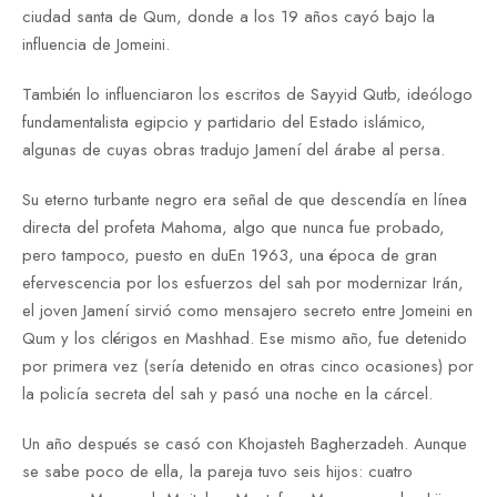
ciudad santa de Qum, donde a los 19 años cayó bajo la
influencia de Jomeini.
También lo influenciaron los escritos de Sayyid Qutb, ideólogo
fundamentalista egipcio y partidario del Estado islámico,
algunas de cuyas obras tradujo Jamení del árabe al persa.
Su eterno turbante negro era señal de que descendía en línea
directa del profeta Mahoma, algo que nunca fue probado,
pero tampoco, puesto en duEn 1963, una época de gran
efervescencia por los esfuerzos del sah por modernizar Irán,
el joven Jamení sirvió como mensajero secreto entre Jomeini en
Qum y los clérigos en Mashhad. Ese mismo año, fue detenido
por primera vez (sería detenido en otras cinco ocasiones) por
la policía secreta del sah y pasó una noche en la cárcel.
Un año después se casó con Khojasteh Bagherzadeh. Aunque
se sabe poco de ella, la pareja tuvo seis hijos: cuatro