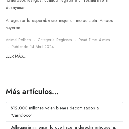
numerosos testigos, cuando llegaba a un restaurante a
desayunar.
Al agresor lo esperaba una mujer en motocicleta. Ambos
huyeron.
Animal Político
Categoría:
Regiones
Read Time: 4 mins
Publicado: 14 Abril 2024
LEER MÁS…
Más artículos…
$12,000 millones valen bienes decomisados a
‘Carroloco’
Bellaquería inmensa, lo que hace la derecha antioqueña: