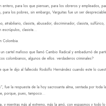
n entero, para los que piensan, para los obreros y empleados, pa
n, para los pobres, sin embargo, Varguitas fue un ser despreciable
trabiliario, clasista, abusador, discriminador, clasista, sulfúrico,
in escrúpulos, clasista…
en Colombia.
de un cartel mafioso que llamó Cambio Radical y embadurnó de part
ticos colombianos, algunos de ellos. verdaderos criminales?
e que le dijo al fallecido Rodolfo Hernández cuando este lo cues
, fue la respuesta de la hoy sacrosanta alma, sentada por toda l
dre, porque, pues, tampoco…
a, y mientras más al extremo, más la amó, con espasmos y todo lo