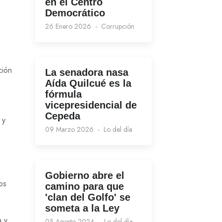
en el Centro
Democrático
26 Enero 2026
Corrupción
ción
La senadora nasa
Aída Quilcué es la
fórmula
vicepresidencial de
Cepeda
 y
09 Marzo 2026
Lo del día
e
Gobierno abre el
os
camino para que
'clan del Golfo' se
someta a la Ley
a y
05 Agosto 2024
Lo del día