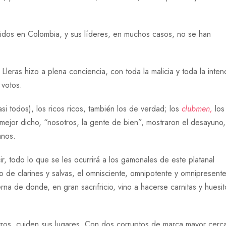
rtidos en Colombia, y sus líderes, en muchos casos, no se han
leras hizo a plena conciencia, con toda la malicia y toda la inten
 votos.
casi todos), los ricos ricos, también los de verdad; los
clubmen,
los
mejor dicho, “nosotros, la gente de bien”, mostraron el desayuno,
anos.
r, todo lo que se les ocurrirá a los gamonales de este platanal
 de clarines y salvas, el omnisciente, omnipotente y omnipresent
na de donde, en gran sacrifricio, vino a hacerse carnitas y huesit
 otros, cuiden sus lugares. Con dos corruptos de marca mayor cerc