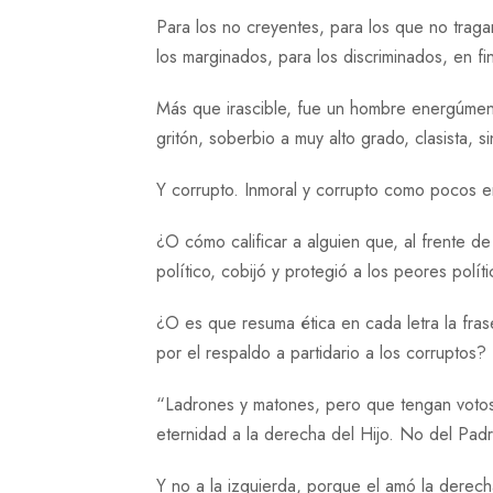
Para los no creyentes, para los que no traga
los marginados, para los discriminados, en fi
Más que irascible, fue un hombre energúmeno, a
gritón, soberbio a muy alto grado, clasista, s
Y corrupto. Inmoral y corrupto como pocos 
¿O cómo calificar a alguien que, al frente 
político, cobijó y protegió a los peores polí
¿O es que resuma ética en cada letra la fras
por el respaldo a partidario a los corruptos?
“Ladrones y matones, pero que tengan votos”
eternidad a la derecha del Hijo. No del Pa
Y no a la izquierda, porque el amó la derech