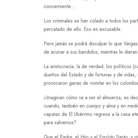
concerniente…
Los criminales se han colado a todos los pa
percatado de ello. Eso es excusable.
Pero jamás se podrá disculpar lo que Vargas L
de acunar a sus bandidos, mientras le dieran
La aristocracia, la de verdad; los políticos (
dueños del Estado y de fortunas y de vidas, 
provocaron ganas de vomitar en los colombi
¿Imaginan cómo va a ser el almuerza, es deci
cuando, también en cuerpo y alma y en medio
capataz de El Ubérrimo regrese a la casa eter
para salvarnos?
Que el Padre, el Hijo y el Espíritu Santo, y